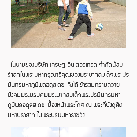
ในนามของบริษัท เศรษฐ์ อินเตอร์เทรด จำกัดน้อม
รำลึกในพระมหากรุณาธิคุณของพระบาทสมเด็จพระปร
มินทรมหาภูมิพลอดุลเดช
จึงได้เข้าร่วมกราบถวาย
บังคมพระบรมศพพระบาทสมเด็จพระปรมินทรมหา
ภูมิพลอดุลยเดช เบื้องหน้าพระโกศ ณ พระที่นั่งดุสิต
มหาปราสาท ในพระบรมมหาราชวัง